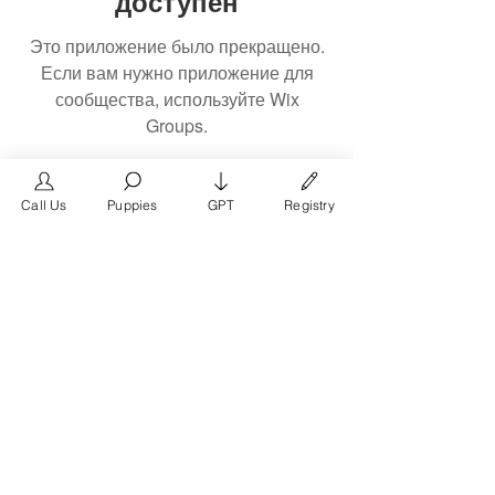
доступен
Это приложение было прекращено.
Если вам нужно приложение для
сообщества, используйте Wix
Groups.
Call Us
Puppies
GPT
Registry
The #1 French Bulldog
Website in the World.
FrenchBulldog.com is a dedicated website for
French Bulldog, English Bulldog, and American
Bully enthusiasts. Whether you're a dog owner,
breeder, new puppy parent, or simply a dog lover,