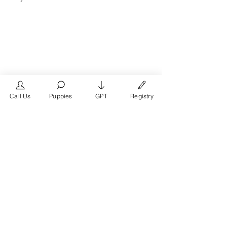
Call Us
Puppies
GPT
Registry
The #1 French Bulldog
Website in the World.
FrenchBulldog.com is a dedicated website for
French Bulldog, English Bulldog, and American
Bully enthusiasts. Whether you're a dog owner,
breeder, new puppy parent, or simply a dog lover,