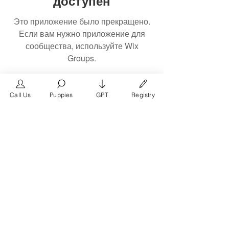
доступен
Это приложение было прекращено.
Если вам нужно приложение для
сообщества, используйте Wix
Groups.
Call Us
Puppies
GPT
Registry
The #1 French Bulldog
Website in the World.
FrenchBulldog.com is a dedicated website for
French Bulldog, English Bulldog, and American
Bully enthusiasts. Whether you're a dog owner,
breeder, new puppy parent, or simply a dog lover,