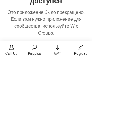
доступен
Это приложение было прекращено.
Если вам нужно приложение для
сообщества, используйте Wix
Groups.
Call Us
Puppies
GPT
Registry
The #1 French Bulldog
Website in the World.
FrenchBulldog.com is a dedicated website for
French Bulldog, English Bulldog, and American
Bully enthusiasts. Whether you're a dog owner,
breeder, new puppy parent, or simply a dog lover,