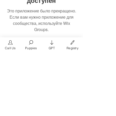
доступен
Это приложение было прекращено.
Если вам нужно приложение для
сообщества, используйте Wix
Groups.
Call Us
Puppies
GPT
Registry
The #1 French Bulldog
Website in the World.
FrenchBulldog.com is a dedicated website for
French Bulldog, English Bulldog, and American
Bully enthusiasts. Whether you're a dog owner,
breeder, new puppy parent, or simply a dog lover,